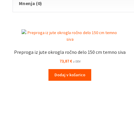
Mnenja (0)
Preproga iz jute okrogla ročno delo 150 cm temno siva
73,87
€
z DDV
Dodaj v košarico