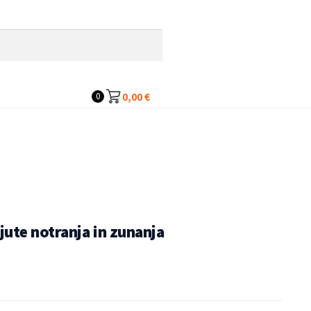
0,00
€
0
ute notranja in zunanja