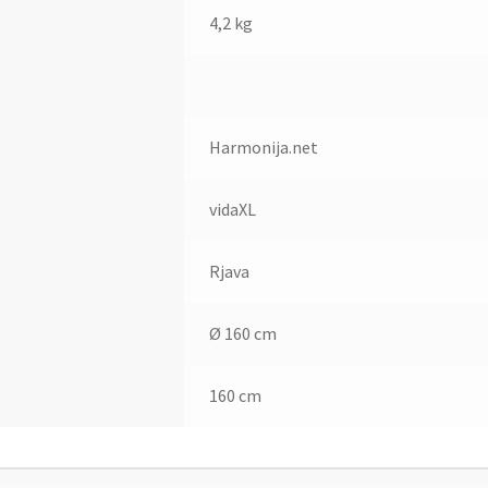
4,2 kg
Harmonija.net
vidaXL
Rjava
Ø 160 cm
160 cm