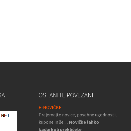
GA
OSTANITE POVEZANI
E-NOVIČKE
Prejemajte novice, posebne ugodnosti,
kupone in še…
Novičke lahko
kadarkoli prekličete