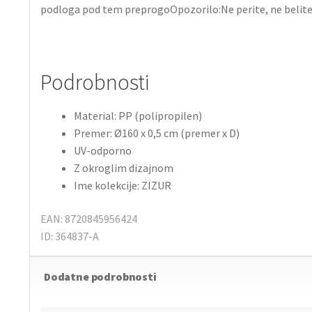
podloga pod tem preprogoOpozorilo:Ne perite, ne belite, n
Podrobnosti
Material: PP (polipropilen)
Premer: Ø160 x 0,5 cm (premer x D)
UV-odporno
Z okroglim dizajnom
Ime kolekcije: ZIZUR
EAN: 8720845956424
ID: 364837-A
Dodatne podrobnosti