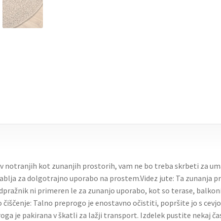
o v notranjih kot zunanjih prostorih, vam ne bo treba skrbeti za u
rablja za dolgotrajno uporabo na prostem.Videz jute: Ta zunanja pre
pražnik ni primeren le za zunanjo uporabo, kot so terase, balkoni, 
čiščenje: Talno preprogo je enostavno očistiti, popršite jo s cevjo
ga je pakirana v škatli za lažji transport. Izdelek pustite nekaj ča