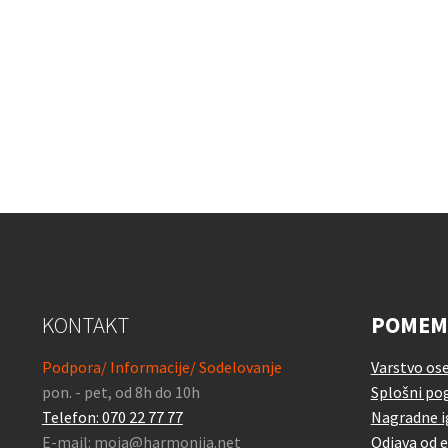
KONTAKT
POMEM
Podpora/ Informacije/ Sodelovanje
Varstvo os
pon. - pet, od 8h do 10h
Splošni pog
Telefon: 070 22 77 77
Nagradne i
E-mail: moja@harmonija.net
Odjava od 