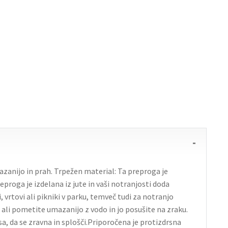
mazanijo in prah. Trpežen material: Ta preproga je
proga je izdelana iz jute in vaši notranjosti doda
vrtovi ali pikniki v parku, temveč tudi za notranjo
 ali pometite umazanijo z vodo in jo posušite na zraku.
sa, da se zravna in splošči.Priporočena je protizdrsna