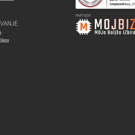
PARTNER
VANJE
i
elkov