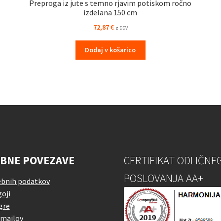
Preproga iz jute s temno rjavim potiskom ročno
izdelana 150 cm
72,87
€
z DDV
Dodaj v košarico
BNE POVEZAVE
CERTIFIKAT ODLIČNE
POSLOVANJA AA+
ebnih podatkov
oji
gre
emailov