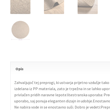
Opis
Zahvaljujoč tej preprogi, ki ustvarja prijetno vzdušje tak
izdelana iz PP materiala, zato je trpežna in se lahko upo
privlačen pridih naravne lepote.Vsestranska uporaba: Pred
uporabo, saj ponuja eleganten dizajn in udobje.Enostavno 
Ne nabira vode in se enostavno suši. Dobro je vedeti:Prepro