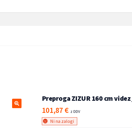
ez jute notranja in zunanja
0 cm videz jute notranja
Preproga ZIZUR 160 cm videz j
101,87
€
🔍
z DDV
Ni na zalogi