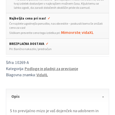
tvoj izdelek dostavljen v najkrajšem možnem času. Kljub temu se
lahko zgodi, da zaradi določenih okoliščin pride do zamud.
Najboljša cena pri nas!
✓
Če najdete ugodnejšo ponudbo, nas obvestite – poskusili bomo še znižati
ceno za vas!
Mimovrste
vidaXL
S klikom preverite ceno tega izdelka pri:
,
BREZPLAČNA DOSTAVA
✓
Pri: Bančno nakazilo / predračun
Šifra:
10269-A
Kategorija:
Podloge in pladnji za previjanje
Blagovna znamka:
VidaXL
Opis
S to previjalno mizo je vaš dojenček na udobnem in