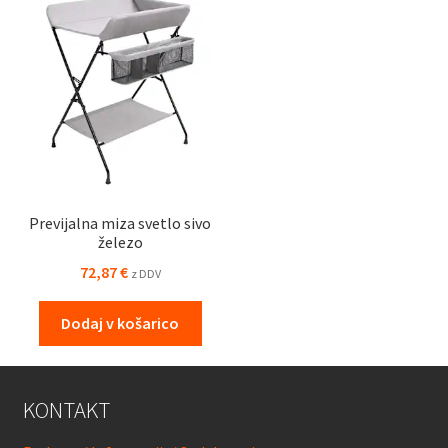
Previjalna miza svetlo sivo
železo
72,87
€
z DDV
Dodaj v košarico
KONTAKT