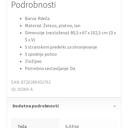
Podrobnosti
Barva: Rdeča
Material: Železo, platno, lan
Dimenzije (nezložena): 80,5 x 67 x 102,5 cm (D x
Š x V)
S stranskimi predelki za shranjevanje
S spodnjo polico
Zložljivo
Potrebno sestavljanje: Da
EAN: 8720286432761
ID: 10269-A
Dodatne podrobnosti
Teža
6,04 kg