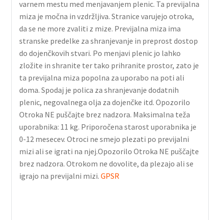
varnem mestu med menjavanjem plenic. Ta previjalna
miza je močna in vzdržljiva. Stranice varujejo otroka,
da se ne more zvaliti z mize. Previjalna miza ima
stranske predelke za shranjevanje in preprost dostop
do dojenčkovih stvari. Po menjavi plenic jo lahko
zložite in shranite ter tako prihranite prostor, zato je
ta previjalna miza popolna za uporabo na poti ali
doma. Spodaj je polica za shranjevanje dodatnih
plenic, negovalnega olja za dojenčke itd. Opozorilo
Otroka NE puščajte brez nadzora. Maksimalna teža
uporabnika: 11 kg. Priporočena starost uporabnika je
0-12 mesecev. Otroci ne smejo plezati po previjalni
mizi ali se igrati na njej.Opozorilo Otroka NE puščajte
brez nadzora. Otrokom ne dovolite, da plezajo ali se
igrajo na previjalni mizi.
GPSR