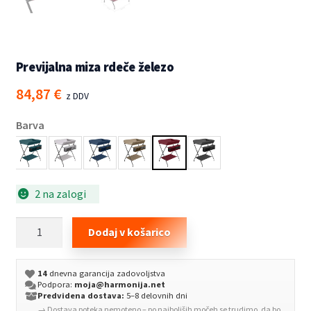
Previjalna miza rdeče železo
84,87
€
z DDV
Barva
2 na zalogi
Previjalna
Dodaj v košarico
miza
rdeče
14
dnevna garancija zadovoljstva
železo
Podpora:
moja@harmonija.net
količina
Predvidena dostava:
5–8 delovnih dni
→ Dostava poteka nemoteno – po najboljših močeh se trudimo, da bo