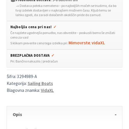
→ Dostava poteka nemoteno – po najboljših močeh se trudimo, da bo
nastavljiva
tvoj izdelek dostavljen v najkrajšem možnem času. Kljub temu se
višina
lahko zgodi, da zaradi določenih okoliščin pride do zamud.
in
Najboljša cena pri nas!
✓
360°
Če najdete ugodnejšo ponudbo, nas obvestite – poskusili bomo še znižati
vrtenje
ceno za vas!
količina
Mimovrste
vidaXL
S klikom preverite ceno tega izdelka pri:
,
BREZPLAČNA DOSTAVA
✓
Pri: Bančno nakazilo / predračun
Šifra:
3294989-A
Kategorija:
Sailing Boats
Blagovna znamka:
VidaXL
Opis