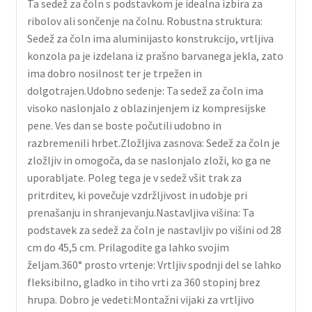
Ta sedež za čoln s podstavkom je idealna izbira za
ribolov ali sončenje na čolnu. Robustna struktura:
Sedež za čoln ima aluminijasto konstrukcijo, vrtljiva
konzola pa je izdelana iz prašno barvanega jekla, zato
ima dobro nosilnost ter je trpežen in
dolgotrajen.Udobno sedenje: Ta sedež za čoln ima
visoko naslonjalo z oblazinjenjem iz kompresijske
pene. Ves dan se boste počutili udobno in
razbremenili hrbet.Zložljiva zasnova: Sedež za čoln je
zložljiv in omogoča, da se naslonjalo zloži, ko ga ne
uporabljate. Poleg tega je v sedež všit trak za
pritrditev, ki povečuje vzdržljivost in udobje pri
prenašanju in shranjevanju.Nastavljiva višina: Ta
podstavek za sedež za čoln je nastavljiv po višini od 28
cm do 45,5 cm. Prilagodite ga lahko svojim
željam.360° prosto vrtenje: Vrtljiv spodnji del se lahko
fleksibilno, gladko in tiho vrti za 360 stopinj brez
hrupa. Dobro je vedeti:Montažni vijaki za vrtljivo