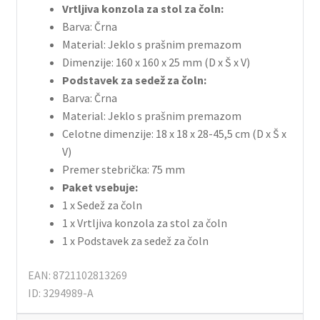
Vrtljiva konzola za stol za čoln:
Barva: Črna
Material: Jeklo s prašnim premazom
Dimenzije: 160 x 160 x 25 mm (D x Š x V)
Podstavek za sedež za čoln:
Barva: Črna
Material: Jeklo s prašnim premazom
Celotne dimenzije: 18 x 18 x 28-45,5 cm (D x Š x
V)
Premer stebrička: 75 mm
Paket vsebuje:
1 x Sedež za čoln
1 x Vrtljiva konzola za stol za čoln
1 x Podstavek za sedež za čoln
EAN: 8721102813269
ID: 3294989-A