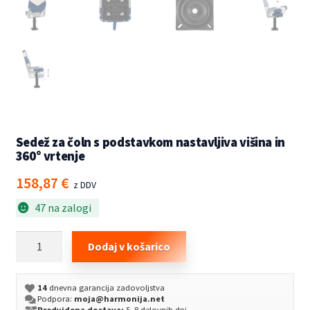
Sedež za čoln s podstavkom nastavljiva višina in
360° vrtenje
158,87
€
z DDV
47 na zalogi
Sedež
Dodaj v košarico
za
čoln
14
dnevna garancija zadovoljstva
s
Podpora:
moja@harmonija.net
podstavkom
Predvidena dostava:
5–8 delovnih dni