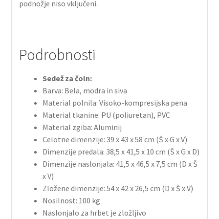
podnožje niso vključeni.
Podrobnosti
Sedež za čoln:
Barva: Bela, modra in siva
Material polnila: Visoko-kompresijska pena
Material tkanine: PU (poliuretan), PVC
Material zgiba: Aluminij
Celotne dimenzije: 39 x 43 x 58 cm (Š x G x V)
Dimenzije predala: 38,5 x 41,5 x 10 cm (Š x G x D)
Dimenzije naslonjala: 41,5 x 46,5 x 7,5 cm (D x Š
x V)
Zložene dimenzije: 54 x 42 x 26,5 cm (D x Š x V)
Nosilnost: 100 kg
Naslonjalo za hrbet je zložljivo