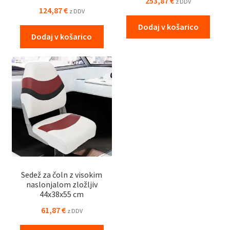
253,87
€
z DDV
124,87
€
z DDV
Dodaj v košarico
Dodaj v košarico
Sedež za čoln z visokim
naslonjalom zložljiv
44x38x55 cm
61,87
€
z DDV