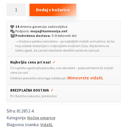
Stenska
Dodaj v košarico
nočna
omarica
14
dnevna garancija zadovoljstva
bela
Podpora:
moja@harmonija.net
35x35x20
Predvidena dostava:
5–8 delovnih dni
→ Dostava poteka nemoteno – po najboljših močeh se trudimo, da bo
cm
tvoj izdelek dostavljen v najkrajšem možnem času. Kljub temu se
količina
lahko zgodi, da zaradi določenih okoliščin pride do zamud.
Najboljša cena pri nas!
✓
Če najdete ugodnejšo ponudbo, nas obvestite – poskusili bomo še znižati
ceno za vas!
Mimovrste
vidaXL
S klikom preverite ceno tega izdelka pri:
,
BREZPLAČNA DOSTAVA
✓
Pri: Bančno nakazilo / predračun
Šifra:
812852-A
Kategorija:
Nočne omarice
Blagovna znamka:
VidaXL