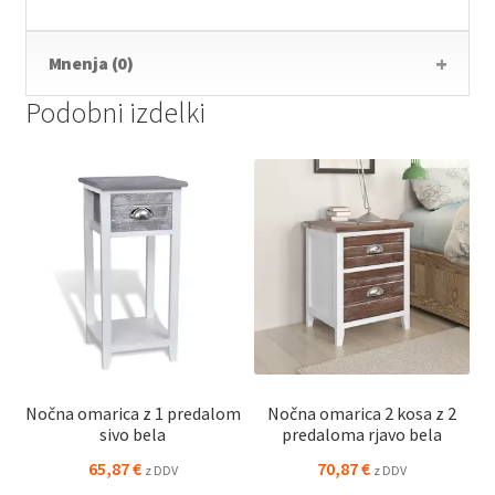
Mnenja (0)
Podobni izdelki
Nočna omarica z 1 predalom
Nočna omarica 2 kosa z 2
sivo bela
predaloma rjavo bela
65,87
€
70,87
€
z DDV
z DDV