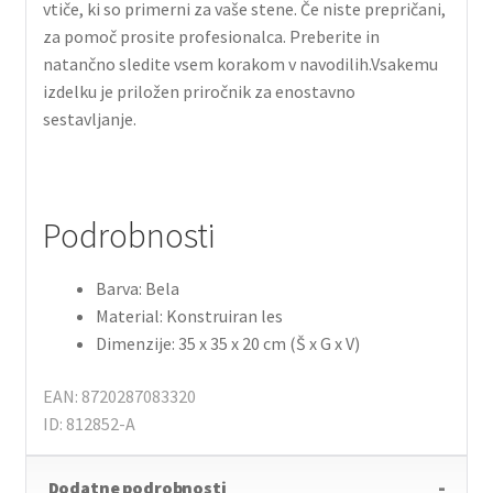
vtiče, ki so primerni za vaše stene. Če niste prepričani,
za pomoč prosite profesionalca. Preberite in
natančno sledite vsem korakom v navodilih.Vsakemu
izdelku je priložen priročnik za enostavno
sestavljanje.
Podrobnosti
Barva: Bela
Material: Konstruiran les
Dimenzije: 35 x 35 x 20 cm (Š x G x V)
EAN: 8720287083320
ID: 812852-A
Dodatne podrobnosti