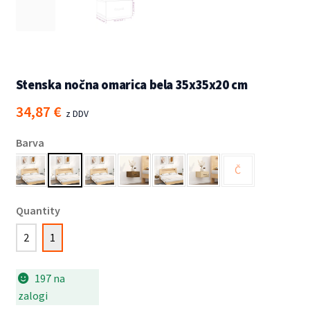
Stenska nočna omarica bela 35x35x20 cm
34,87
€
z DDV
Barva
Č
Quantity
2
1
197 na
zalogi