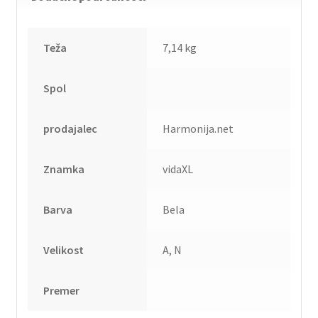
Teža
7,14 kg
Spol
prodajalec
Harmonija.net
Znamka
vidaXL
Barva
Bela
Velikost
A, N
Premer