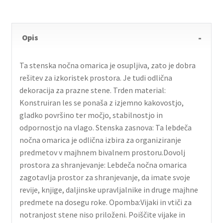
Opis
Ta stenska nočna omarica je osupljiva, zato je dobra
rešitev za izkoristek prostora. Je tudi odlična
dekoracija za prazne stene. Trden material:
Konstruiran les se ponaša z izjemno kakovostjo,
gladko površino ter močjo, stabilnostjo in
odpornostjo na vlago. Stenska zasnova: Ta lebdeča
nočna omarica je odlična izbira za organiziranje
predmetov v majhnem bivalnem prostoru.Dovolj
prostora za shranjevanje: Lebdeča nočna omarica
zagotavlja prostor za shranjevanje, da imate svoje
revije, knjige, daljinske upravljalnike in druge majhne
predmete na dosegu roke. Opomba:Vijaki in vtiči za
notranjost stene niso priloženi. Poiščite vijake in