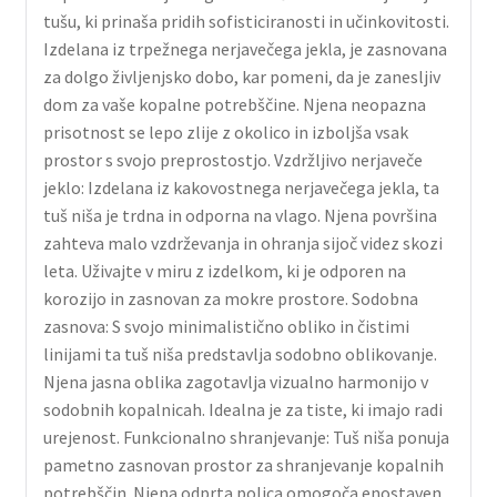
tušu, ki prinaša pridih sofisticiranosti in učinkovitosti.
Izdelana iz trpežnega nerjavečega jekla, je zasnovana
za dolgo življenjsko dobo, kar pomeni, da je zanesljiv
dom za vaše kopalne potrebščine. Njena neopazna
prisotnost se lepo zlije z okolico in izboljša vsak
prostor s svojo preprostostjo. Vzdržljivo nerjaveče
jeklo: Izdelana iz kakovostnega nerjavečega jekla, ta
tuš niša je trdna in odporna na vlago. Njena površina
zahteva malo vzdrževanja in ohranja sijoč videz skozi
leta. Uživajte v miru z izdelkom, ki je odporen na
korozijo in zasnovan za mokre prostore. Sodobna
zasnova: S svojo minimalistično obliko in čistimi
linijami ta tuš niša predstavlja sodobno oblikovanje.
Njena jasna oblika zagotavlja vizualno harmonijo v
sodobnih kopalnicah. Idealna je za tiste, ki imajo radi
urejenost. Funkcionalno shranjevanje: Tuš niša ponuja
pametno zasnovan prostor za shranjevanje kopalnih
potrebščin. Njena odprta polica omogoča enostaven