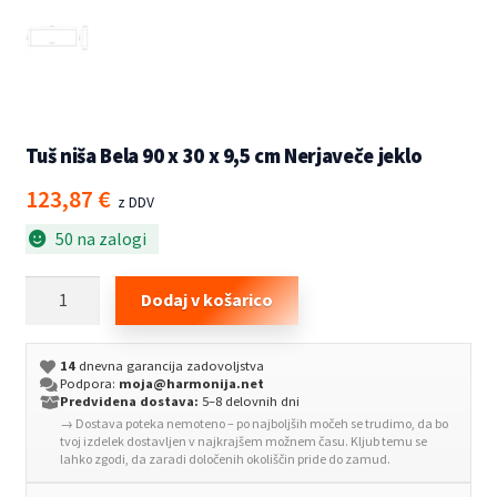
Tuš niša Bela 90 x 30 x 9,5 cm Nerjaveče jeklo
123,87
€
z DDV
50 na zalogi
Tuš
Dodaj v košarico
niša
Bela
14
dnevna garancija zadovoljstva
90
Podpora:
moja@harmonija.net
x
Predvidena dostava:
5–8 delovnih dni
→ Dostava poteka nemoteno – po najboljših močeh se trudimo, da bo
30
tvoj izdelek dostavljen v najkrajšem možnem času. Kljub temu se
x
lahko zgodi, da zaradi določenih okoliščin pride do zamud.
9,5