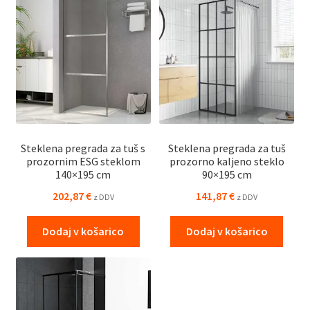
Steklena pregrada za tuš s
Steklena pregrada za tuš
prozornim ESG steklom
prozorno kaljeno steklo
140×195 cm
90×195 cm
202,87
€
141,87
€
z DDV
z DDV
Dodaj v košarico
Dodaj v košarico