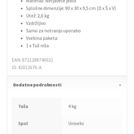
Material: Nerjaveče jeklo
Splošne dimenzije: 90 x 30 x 9,5 cm (D x Š x V)
Utež: 2,6 kg
Vzdržljivo
Samo za notranjo uporabo
Vsebina paketa:
1 x Tuš niša
EAN: 8721288740021
ID: 42012676-A
Dodatne podrobnosti
Teža
4 kg
Spol
Uniseks