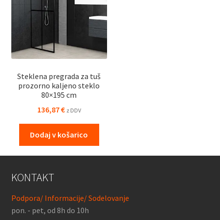
Steklena pregrada za tuš
prozorno kaljeno steklo
80×195 cm
136,87
€
z DDV
Dodaj v košarico
KONTAKT
Podpora/ Informacije/ Sodelovanje
pon. - pet, od 8h do 10h