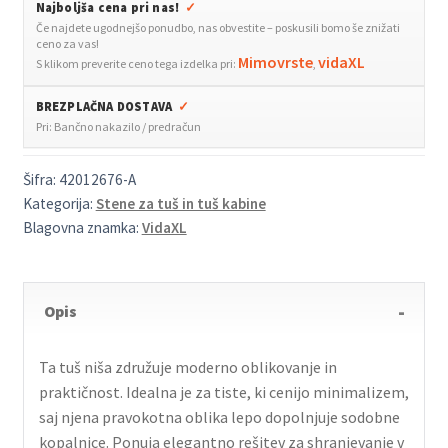
Najboljša cena pri nas!
✓
cm
Če najdete ugodnejšo ponudbo, nas obvestite – poskusili bomo še znižati
Nerjaveče
ceno za vas!
jeklo
Mimovrste
vidaXL
S klikom preverite ceno tega izdelka pri:
,
količina
BREZPLAČNA DOSTAVA
✓
Pri: Bančno nakazilo / predračun
Šifra:
42012676-A
Kategorija:
Stene za tuš in tuš kabine
Blagovna znamka:
VidaXL
Opis
Ta tuš niša združuje moderno oblikovanje in
praktičnost. Idealna je za tiste, ki cenijo minimalizem,
saj njena pravokotna oblika lepo dopolnjuje sodobne
kopalnice. Ponuja elegantno rešitev za shranjevanje v