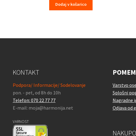
Dodaj v košarico
KONTAKT
POMEM
Podpora/ Informacije/ Sodelovanje
Varstvo os
pon. - pet, od 8h do 10h
Splošni pog
Telefon: 070 22 77 77
Nagradne i
E-mail: moja@harmonija.net
Odjava od 
VARNOST
NAKUPO