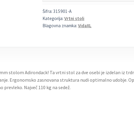
Šifra:
315901-A
Kategorija:
Vrtni stoli
Blagovna znamka:
VidaXL
nimm stolom Adirondack! Ta vrtni stol za dve osebi je izdelan iz trd
anje. Ergonomsko zasnovana struktura nudi optimalno udobje. Opo
 prevleko. Največ 110 kg na sedež.