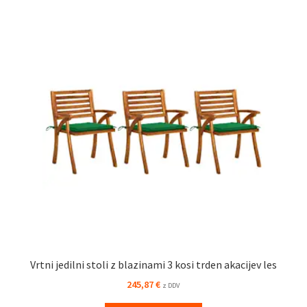
Vrtni jedilni stoli z blazinami 3 kosi trden akacijev les
245,87
€
z DDV