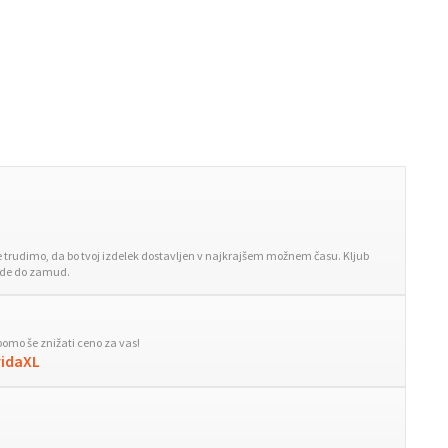
trudimo, da bo tvoj izdelek dostavljen v najkrajšem možnem času. Kljub
ride do zamud.
bomo še znižati ceno za vas!
vidaXL