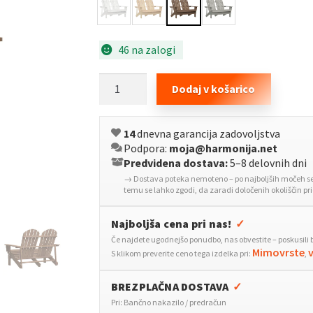
46 na zalogi
Vrtni
Dodaj v košarico
stol
Adirondack
14
dnevna garancija zadovoljstva
za
Podpora:
moja@harmonija.net
2
Predvidena dostava:
5–8 delovnih dni
osebi
→ Dostava poteka nemoteno – po najboljših močeh se 
trden
temu se lahko zgodi, da zaradi določenih okoliščin p
les
jelke
Najboljša cena pri nas!
✓
rjav
Če najdete ugodnejšo ponudbo, nas obvestite – poskusili 
Mimovrste
S klikom preverite ceno tega izdelka pri:
,
količina
BREZPLAČNA DOSTAVA
✓
Pri: Bančno nakazilo / predračun