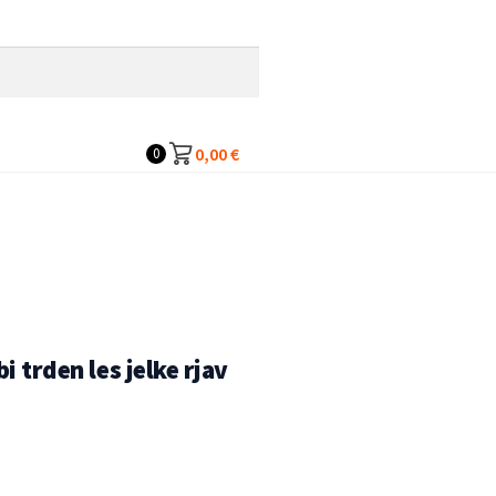
0,00
€
0
i trden les jelke rjav