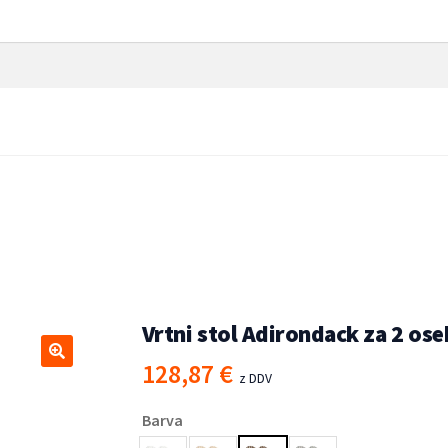
osebi trden les jelke rjav
ni stoli
/
Vrtni stol
Vrtni stol Adirondack za 2 oseb
128,87
€
🔍
z DDV
Barva