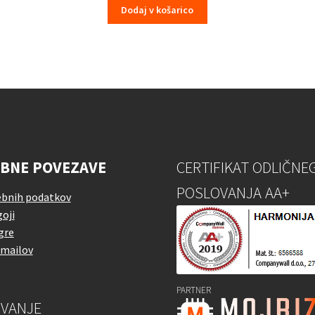
Dodaj v košarico
BNE POVEZAVE
CERTIFIKAT ODLIČNE
POSLOVANJA AA+
ebnih podatkov
oji
gre
emailov
PARTNER
VANJE