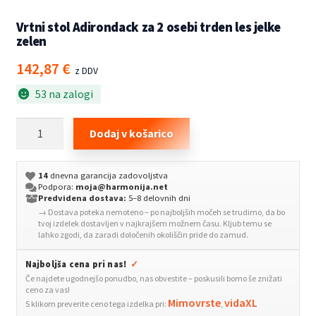
Vrtni stol Adirondack za 2 osebi trden les jelke
zelen
142,87
€
z DDV
53 na zalogi
Vrtni
Dodaj v košarico
stol
Adirondack
14
dnevna garancija zadovoljstva
za
Podpora:
moja@harmonija.net
2
Predvidena dostava:
5–8 delovnih dni
→ Dostava poteka nemoteno – po najboljših močeh se trudimo, da bo
osebi
tvoj izdelek dostavljen v najkrajšem možnem času. Kljub temu se
trden
lahko zgodi, da zaradi določenih okoliščin pride do zamud.
les
Najboljša cena pri nas!
✓
jelke
Če najdete ugodnejšo ponudbo, nas obvestite – poskusili bomo še znižati
zelen
ceno za vas!
količina
Mimovrste
vidaXL
S klikom preverite ceno tega izdelka pri:
,