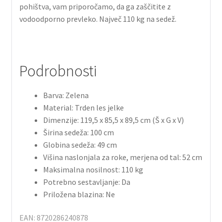
pohištva, vam priporočamo, da ga zaščitite z
vodoodporno prevleko. Največ 110 kg na sedež.
Podrobnosti
Barva: Zelena
Material: Trden les jelke
Dimenzije: 119,5 x 85,5 x 89,5 cm (Š x G x V)
Širina sedeža: 100 cm
Globina sedeža: 49 cm
Višina naslonjala za roke, merjena od tal: 52 cm
Maksimalna nosilnost: 110 kg
Potrebno sestavljanje: Da
Priložena blazina: Ne
EAN: 8720286240878