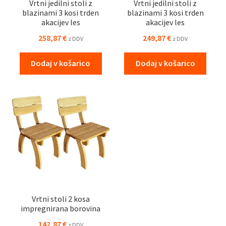
Vrtni jedilni stoli z
Vrtni jedilni stoli z
blazinami 3 kosi trden
blazinami 3 kosi trden
akacijev les
akacijev les
258,87
€
249,87
€
z DDV
z DDV
Dodaj v košarico
Dodaj v košarico
Vrtni stoli 2 kosa
impregnirana borovina
142,87
€
z DDV