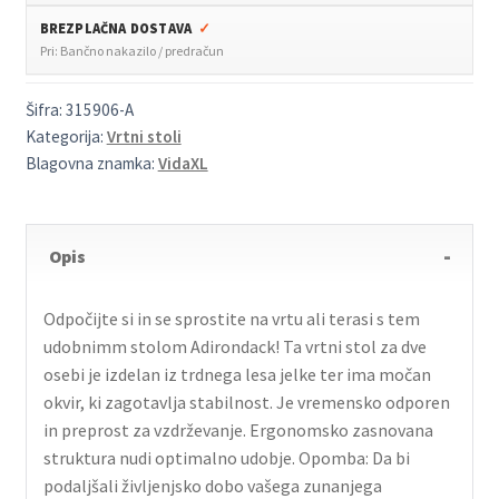
BREZPLAČNA DOSTAVA
✓
Pri: Bančno nakazilo / predračun
Šifra:
315906-A
Kategorija:
Vrtni stoli
Blagovna znamka:
VidaXL
Opis
Odpočijte si in se sprostite na vrtu ali terasi s tem
udobnimm stolom Adirondack! Ta vrtni stol za dve
osebi je izdelan iz trdnega lesa jelke ter ima močan
okvir, ki zagotavlja stabilnost. Je vremensko odporen
in preprost za vzdrževanje. Ergonomsko zasnovana
struktura nudi optimalno udobje. Opomba: Da bi
podaljšali življenjsko dobo vašega zunanjega