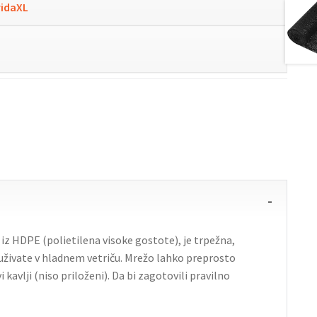
vidaXL
iz HDPE (polietilena visoke gostote), je trpežna,
 uživate v hladnem vetriču. Mrežo lahko preprosto
kavlji (niso priloženi). Da bi zagotovili pravilno