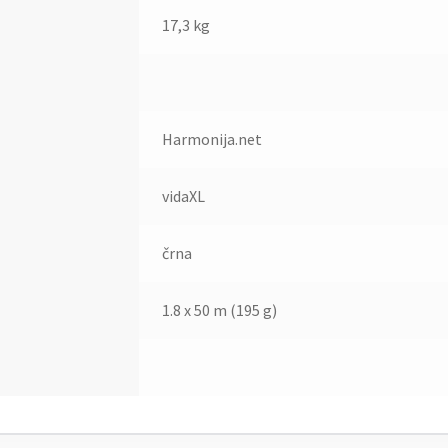
17,3 kg
Harmonija.net
vidaXL
črna
1.8 x 50 m (195 g)