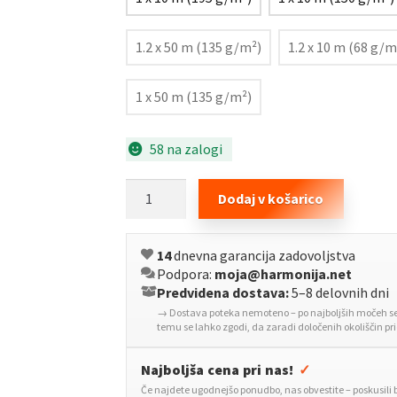
1.2 x 50 m (135 g/m²)
1.2 x 10 m (68 g/m
1 x 50 m (135 g/m²)
58 na zalogi
Zaščitna
Dodaj v košarico
mreža
črna
14
dnevna garancija zadovoljstva
1,8x50
Podpora:
moja@harmonija.net
m
Predvidena dostava:
5–8 delovnih dni
HDPE
→ Dostava poteka nemoteno – po najboljših močeh se 
195
temu se lahko zgodi, da zaradi določenih okoliščin p
g/m²
količina
Najboljša cena pri nas!
✓
Če najdete ugodnejšo ponudbo, nas obvestite – poskusili 