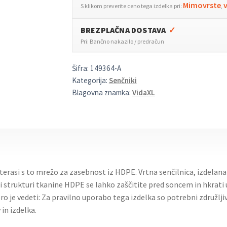
Mimovrste
S klikom preverite ceno tega izdelka pri:
,
BREZPLAČNA DOSTAVA
✓
Pri: Bančno nakazilo / predračun
Šifra:
149364-A
Kategorija:
Senčniki
Blagovna znamka:
VidaXL
erasi s to mrežo za zasebnost iz HDPE. Vrtna senčilnica, izdelana 
i strukturi tkanine HDPE se lahko zaščitite pred soncem in hkrati
je vedeti: Za pravilno uporabo tega izdelka so potrebni združljivi 
in izdelka.