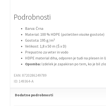
Podrobnosti
Barva: Črna
Material: 100 % HDPE (polietilen visoke gostote)
Gostota: 195 g/m²
Velikost: 1,8 x 50 m (Š x D)
Prepustno za veter in vodo
HDPE material diha, odporen je tudi na plesen in 
Opomba:
Izdelek je zapakiran po tem, ko je bil zl
EAN: 8720286249789
ID: 149364-A
Dodatne podrobnosti