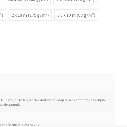
²)
2 x 10 m (175 g/m²)
3.6 x 10 m (68 g/m²)
trudimo, da bo tvoj izdelek dostavljen v najkrajšem možnem času. Kljub
ride do zamud.
bomo še znižati ceno za vas!