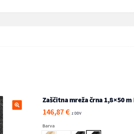
50 m HDPE 195 g/m²
stem
/
Senčniki
/
Zaščitna mreža črna 1,8×50 m
146,87
€
🔍
z DDV
Barva