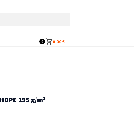
0,00
€
0
 HDPE 195 g/m²