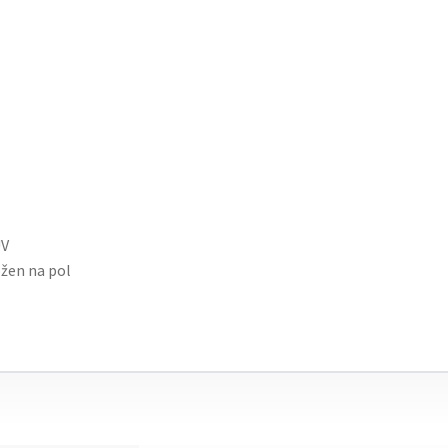
UV
ožen na pol