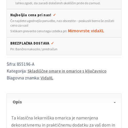
les
lahko zgodi, da zaradi določenih okoliščin pride do zamud.
količina
Najboljša cena pri nas!
✓
Če najdete ugodnejšo ponudbo, nas obvestite – poskusili bomo še znižati
ceno za vas!
Mimovrste
vidaXL
S klikom preverite ceno tega izdelka pri:
,
BREZPLAČNA DOSTAVA
✓
Pri: Bančno nakazilo / predračun
Šifra:
855196-A
Kategorija:
Skladiščne omare in omarice s ključavnico
Blagovna znamka:
VidaXL
Opis
Ta klasična lekarniška omarica je namenjena
dekorativnemu in praktičnemu dodatku za vaš dom in