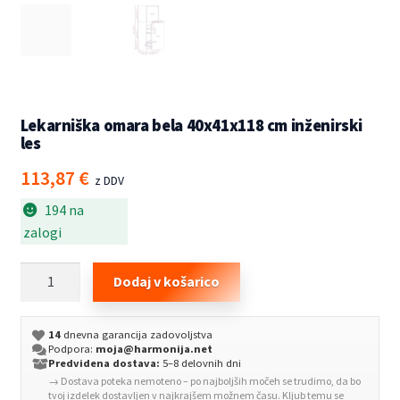
Lekarniška omara bela 40x41x118 cm inženirski
les
113,87
€
z DDV
194 na
zalogi
Lekarniška
Dodaj v košarico
omara
bela
14
dnevna garancija zadovoljstva
40x41x118
Podpora:
moja@harmonija.net
cm
Predvidena dostava:
5–8 delovnih dni
→ Dostava poteka nemoteno – po najboljših močeh se trudimo, da bo
inženirski
tvoj izdelek dostavljen v najkrajšem možnem času. Kljub temu se