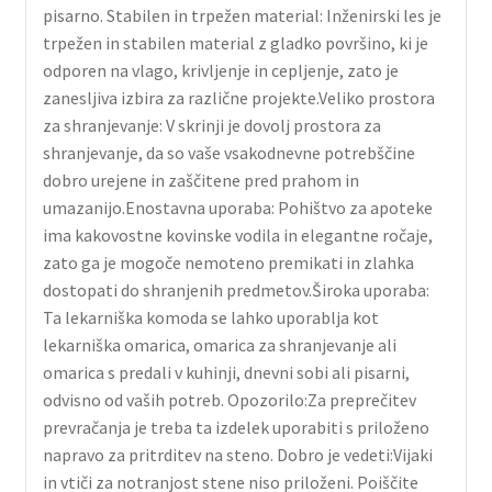
pisarno. Stabilen in trpežen material: Inženirski les je
trpežen in stabilen material z gladko površino, ki je
odporen na vlago, krivljenje in cepljenje, zato je
zanesljiva izbira za različne projekte.Veliko prostora
za shranjevanje: V skrinji je dovolj prostora za
shranjevanje, da so vaše vsakodnevne potrebščine
dobro urejene in zaščitene pred prahom in
umazanijo.Enostavna uporaba: Pohištvo za apoteke
ima kakovostne kovinske vodila in elegantne ročaje,
zato ga je mogoče nemoteno premikati in zlahka
dostopati do shranjenih predmetov.Široka uporaba:
Ta lekarniška komoda se lahko uporablja kot
lekarniška omarica, omarica za shranjevanje ali
omarica s predali v kuhinji, dnevni sobi ali pisarni,
odvisno od vaših potreb. Opozorilo:Za preprečitev
prevračanja je treba ta izdelek uporabiti s priloženo
napravo za pritrditev na steno. Dobro je vedeti:Vijaki
in vtiči za notranjost stene niso priloženi. Poiščite