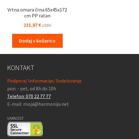
Vrtna omara črna 65x45x172
cm PP ratan
231,87
€
z DDV
Dodaj v košarico
KONTAKT
Podpora/ Informacije/ Sodelovanje
pon. - pet, od 8h do 10h
Telefon: 070 22 77 77
E-mail: moja@harmonija.net
VARNOST