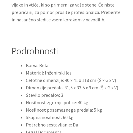
vijake in vtiče, ki so primerni za vaše stene. Če niste
prepričani, za pomoč prosite profesionalca. Preberite
in natančno sledite vsem korakom v navodilih.
Podrobnosti
Barva: Bela
Material: Inženirski les
Celotne dimenzije: 40 x 41 x 118 cm (Š x G x V)
Dimenzije predala: 31,5 x 33,5 x 9 cm (Š x G x V)
Število predalov: 3
Nosilnost zgornje police: 40 kg
Nosilnost posameznega predala: 5 kg
Skupna nosilnost: 60 kg
Potrebno sestavljanje: Da
Legal Documents: