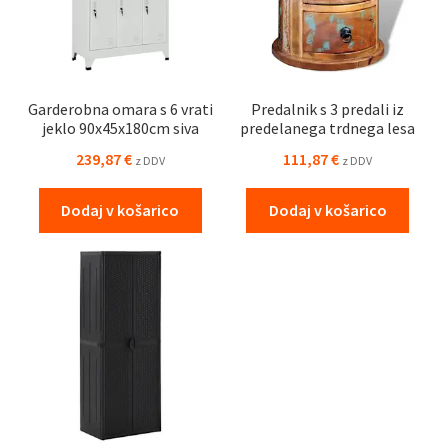
Garderobna omara s 6 vrati
Predalnik s 3 predali iz
jeklo 90x45x180cm siva
predelanega trdnega lesa
239,87
€
111,87
€
z DDV
z DDV
Dodaj v košarico
Dodaj v košarico