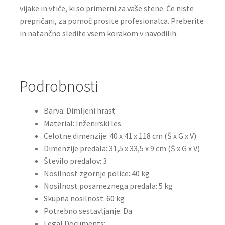
vijake in vtiče, ki so primerni za vaše stene. Če niste
prepričani, za pomoč prosite profesionalca. Preberite
in natančno sledite vsem korakom v navodilih.
Podrobnosti
Barva: Dimljeni hrast
Material: Inženirski les
Celotne dimenzije: 40 x 41 x 118 cm (Š x G x V)
Dimenzije predala: 31,5 x 33,5 x 9 cm (Š x G x V)
Število predalov: 3
Nosilnost zgornje police: 40 kg
Nosilnost posameznega predala: 5 kg
Skupna nosilnost: 60 kg
Potrebno sestavljanje: Da
Legal Documents: