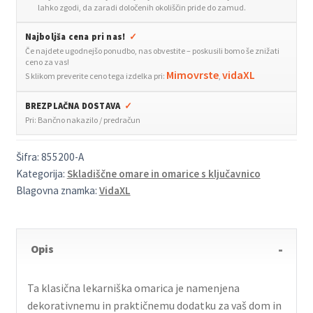
inženirski
lahko zgodi, da zaradi določenih okoliščin pride do zamud.
les
Najboljša cena pri nas!
✓
količina
Če najdete ugodnejšo ponudbo, nas obvestite – poskusili bomo še znižati
ceno za vas!
Mimovrste
vidaXL
S klikom preverite ceno tega izdelka pri:
,
BREZPLAČNA DOSTAVA
✓
Pri: Bančno nakazilo / predračun
Šifra:
855200-A
Kategorija:
Skladiščne omare in omarice s ključavnico
Blagovna znamka:
VidaXL
Opis
Ta klasična lekarniška omarica je namenjena
dekorativnemu in praktičnemu dodatku za vaš dom in