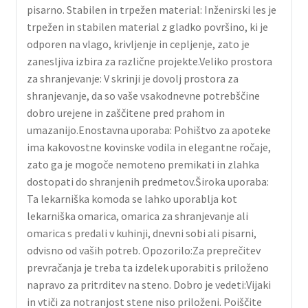
pisarno. Stabilen in trpežen material: Inženirski les je
trpežen in stabilen material z gladko površino, ki je
odporen na vlago, krivljenje in cepljenje, zato je
zanesljiva izbira za različne projekte.Veliko prostora
za shranjevanje: V skrinji je dovolj prostora za
shranjevanje, da so vaše vsakodnevne potrebščine
dobro urejene in zaščitene pred prahom in
umazanijo.Enostavna uporaba: Pohištvo za apoteke
ima kakovostne kovinske vodila in elegantne ročaje,
zato ga je mogoče nemoteno premikati in zlahka
dostopati do shranjenih predmetov.Široka uporaba:
Ta lekarniška komoda se lahko uporablja kot
lekarniška omarica, omarica za shranjevanje ali
omarica s predali v kuhinji, dnevni sobi ali pisarni,
odvisno od vaših potreb. Opozorilo:Za preprečitev
prevračanja je treba ta izdelek uporabiti s priloženo
napravo za pritrditev na steno. Dobro je vedeti:Vijaki
in vtiči za notranjost stene niso priloženi. Poiščite