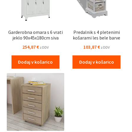
Garderobna omara s 6 vrati
Predalnik s 4 pletenimi
jeklo 90x45x180cm siva
košarami les bele barve
254,87
€
103,87
€
z DDV
z DDV
Dodaj v košarico
Dodaj v košarico