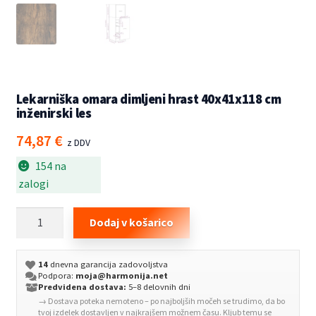
Lekarniška omara dimljeni hrast 40x41x118 cm
inženirski les
74,87
€
z DDV
154 na
zalogi
Lekarniška
Dodaj v košarico
omara
dimljeni
14
dnevna garancija zadovoljstva
hrast
Podpora:
moja@harmonija.net
40x41x118
Predvidena dostava:
5–8 delovnih dni
→ Dostava poteka nemoteno – po najboljših močeh se trudimo, da bo
cm
tvoj izdelek dostavljen v najkrajšem možnem času. Kljub temu se