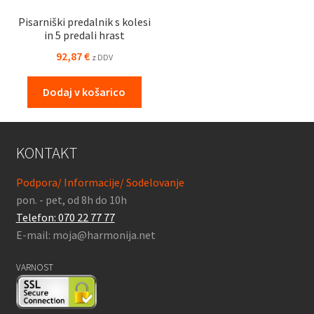
Pisarniški predalnik s kolesi
in 5 predali hrast
92,87
€
z DDV
Dodaj v košarico
KONTAKT
Podpora/ Informacije/ Sodelovanje
pon. - pet, od 8h do 10h
Telefon: 070 22 77 77
E-mail: moja@harmonija.net
VARNOST