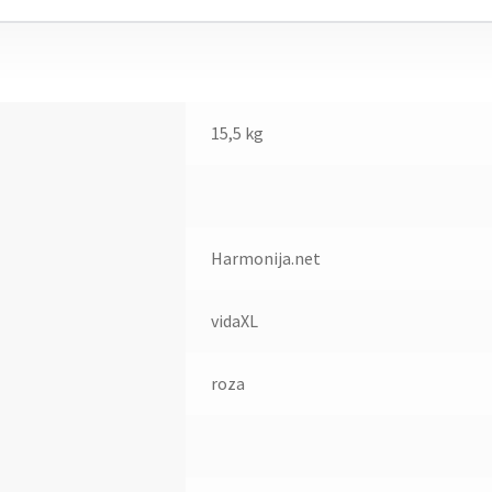
15,5 kg
Harmonija.net
vidaXL
roza