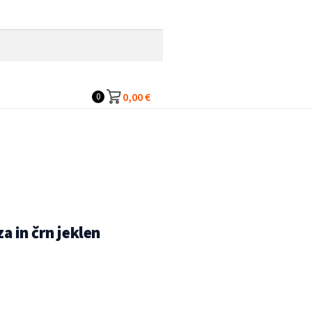
0,00
€
0
a in črn jeklen