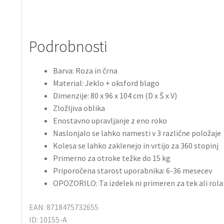
Podrobnosti
Barva: Roza in črna
Material: Jeklo + oksford blago
Dimenzije: 80 x 96 x 104 cm (D x Š x V)
Zložljiva oblika
Enostavno upravljanje z eno roko
Naslonjalo se lahko namesti v 3 različne položaje
Kolesa se lahko zaklenejo in vrtijo za 360 stopinj
Primerno za otroke težke do 15 kg
Priporočena starost uporabnika: 6-36 mesecev
OPOZORILO: Ta izdelek ni primeren za tek ali rola
EAN: 8718475732655
ID: 10155-A