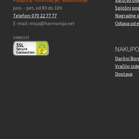
pon. - pet, od 8h do 10h
Splošni pog
Telefon: 070 22 77 77
Nagradne i
E-mail: moja@harmonija.net
Odjava od 
VARNOST
NAKUPO
Darilni Bon
Vračilo izd
Dostava