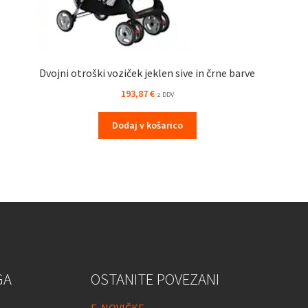
Dvojni otroški voziček jeklen sive in črne barve
193,87
€
z DDV
Dodaj v košarico
GA
OSTANITE POVEZANI
E-NOVIČKE