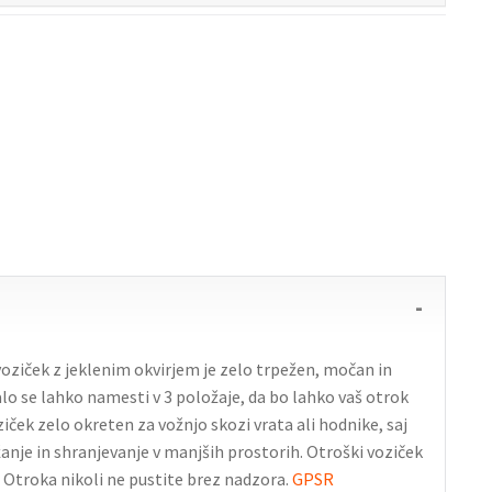
voziček z jeklenim okvirjem je zelo trpežen, močan in
alo se lahko namesti v 3 položaje, da bo lahko vaš otrok
iček zelo okreten za vožnjo skozi vrata ali hodnike, saj
žanje in shranjevanje v manjših prostorih. Otroški voziček
. Otroka nikoli ne pustite brez nadzora.
GPSR