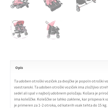
Opis
Ta udoben otroški voziček za dvojčke je popoln otroški vo
vsestranski. Ta udoben otroški voziček ima zložljivo streh
sedel ali spal v najbolj udobnem položaju. Košara je priro
ima koleščke. Koleščke se lahko zaklene, kar prispeva k va
je primeren za 1-2 otroka, od katerih vsak tehta do 15 kg