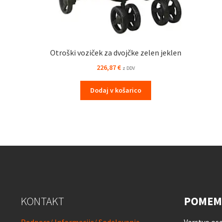
Otroški voziček za dvojčke zelen jeklen
226,87
€
z DDV
Dodaj v košarico
KONTAKT
POMEM
Podpora/ Informacije/ Sodelovanje
Varstvo os