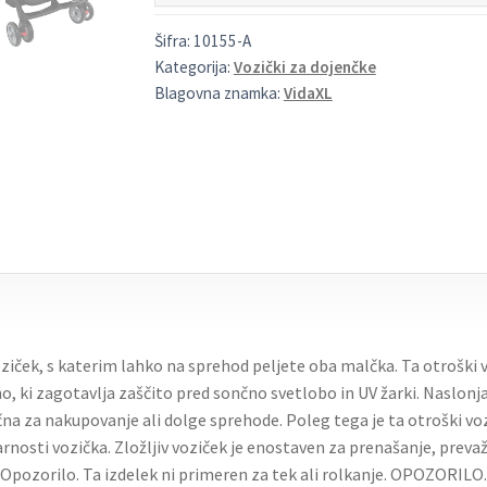
Šifra:
10155-A
Kategorija:
Vozički za dojenčke
Blagovna znamka:
VidaXL
ziček, s katerim lahko na sprehod peljete oba malčka. Ta otroški 
o, ki zagotavlja zaščito pred sončno svetlobo in UV žarki. Naslonj
čna za nakupovanje ali dolge sprehode. Poleg tega je ta otroški voz
rnosti vozička. Zložljiv voziček je enostaven za prenašanje, preva
. Opozorilo. Ta izdelek ni primeren za tek ali rolkanje. OPOZORILO