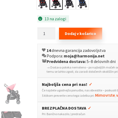
13 na zalogi
Otroški
Dodaj v košarico
voziček
za
14
dnevna garancija zadovoljstva
dvojčke
Podpora:
moja@harmonija.net
roza
Predvidena dostava:
5–8 delovnih dni
in
→ Dostava poteka nemoteno – po najboljših močeh se 
črn
temu se lahko zgodi, da zaradi določenih okoliščin p
jeklen
količina
Najboljša cena pri nas!
✓
Če najdete ugodnejšo ponudbo, nas obvestite – poskusili 
Mimovrste
S klikom preverite ceno tega izdelka pri:
,
BREZPLAČNA DOSTAVA
✓
Pri: Bančno nakazilo / predračun