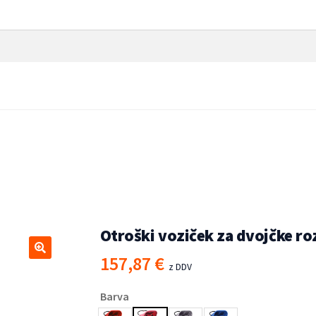
 roza in črn jeklen
dojenčke
/
Otroški
Otroški voziček za dvojčke roz
157,87
€
🔍
z DDV
Barva