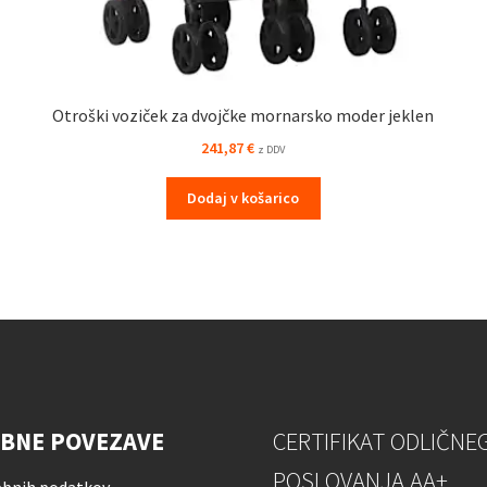
Otroški voziček za dvojčke mornarsko moder jeklen
241,87
€
z DDV
Dodaj v košarico
BNE POVEZAVE
CERTIFIKAT ODLIČNE
POSLOVANJA AA+
ebnih podatkov