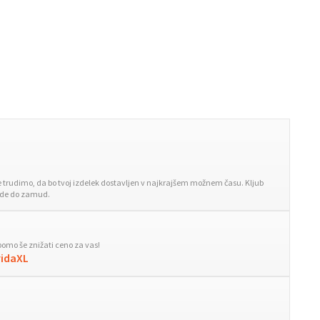
trudimo, da bo tvoj izdelek dostavljen v najkrajšem možnem času. Kljub
ride do zamud.
bomo še znižati ceno za vas!
vidaXL