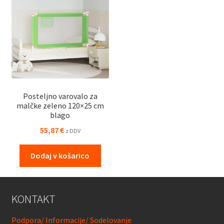
Posteljno varovalo za
malčke zeleno 120×25 cm
blago
55,87
€
z DDV
Dodaj v košarico
KONTAKT
Podpora/ Informacije/ Sodelovanje