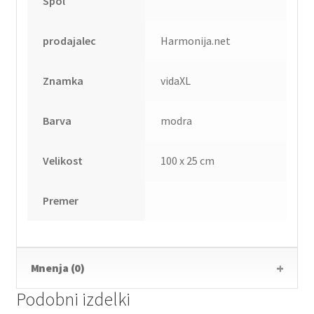
Spol
prodajalec
Harmonija.net
Znamka
vidaXL
Barva
modra
Velikost
100 x 25 cm
Premer
Mnenja (0)
Podobni izdelki