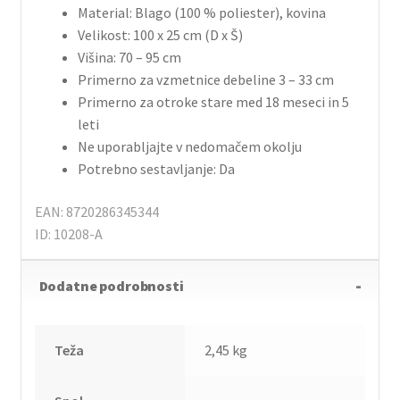
Material: Blago (100 % poliester), kovina
Velikost: 100 x 25 cm (D x Š)
Višina: 70 – 95 cm
Primerno za vzmetnice debeline 3 – 33 cm
Primerno za otroke stare med 18 meseci in 5
leti
Ne uporabljajte v nedomačem okolju
Potrebno sestavljanje: Da
EAN: 8720286345344
ID: 10208-A
Dodatne podrobnosti
Teža
2,45 kg