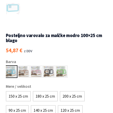
Posteljno varovalo za malčke modro 100×25 cm
blago
54,87
€
z DDV
Barva
Mere / velikost
150 x 25 cm
180 x 25 cm
200 x 25 cm
90 x 25 cm
140 x 25 cm
120 x 25 cm