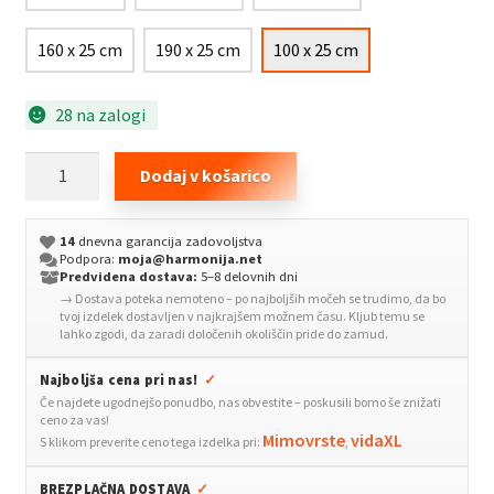
160 x 25 cm
190 x 25 cm
100 x 25 cm
28 na zalogi
Posteljno
Dodaj v košarico
varovalo
za
14
dnevna garancija zadovoljstva
malčke
Podpora:
moja@harmonija.net
modro
Predvidena dostava:
5–8 delovnih dni
→ Dostava poteka nemoteno – po najboljših močeh se trudimo, da bo
100x25
tvoj izdelek dostavljen v najkrajšem možnem času. Kljub temu se
cm
lahko zgodi, da zaradi določenih okoliščin pride do zamud.
blago
Najboljša cena pri nas!
✓
količina
Če najdete ugodnejšo ponudbo, nas obvestite – poskusili bomo še znižati
ceno za vas!
Mimovrste
vidaXL
S klikom preverite ceno tega izdelka pri:
,
BREZPLAČNA DOSTAVA
✓